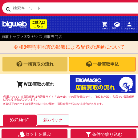
検索キーワード
search
ご購入は
person
shopping_cart
こちら
買取カート
マイページ
カート
買取トップ
>
Z/X ゼクス 買取専門店
令和8年熊本地震の影響による配送の遅延について
一括買取の流れ
一括買取申込
shopping_cart
WEB買取の流れ
※記載されている買取価格は当通販サイト「bigweb」での買取価格です。「BIG MAGIC」各店での買取価格
と異なる場合がございます。
※¥50以下のカードは状態がNMでない場合、買取金額が¥0になる場合があります。
ｼﾝｸﾞﾙｶｰﾄﾞ
箱/パック
style
filter_alt
セットを選ぶ
条件で絞り込む