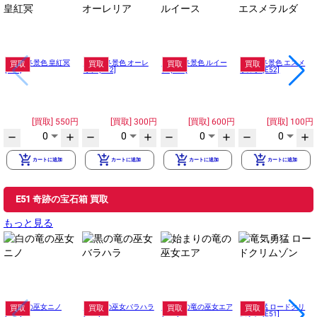
天花の冬景色 皇紅冥
麗雪の冬景色 オーレ
白銀の冬景色 ルイー
凍夜の冬景色 エスメ
買取
買取
買取
買取
[E52]
リア [E52]
ス [E52]
ラルダ [E52]
550円
300円
600円
100円
0
0
0
0
remove
add
remove
add
remove
add
remove
add
add_shopping_cart
add_shopping_cart
add_shopping_cart
add_shopping_cart
カートに追加
カートに追加
カートに追加
カートに追加
E51 奇跡の宝石箱 買取
もっと見る
白の竜の巫女ニノ
黒の竜の巫女バラハラ
始まりの竜の巫女エア
竜気勇猛 ロードクリ
買取
買取
買取
買取
[E51]
[E51]
[E51]
ムゾン [E51]