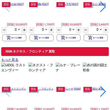
蝶ヶ崎ほのめ [IG07]
天王寺飛鳥 [IG07]
上柚木八千代 [IG07]
こころ新たに 迦陵頻
買取
買取
買取
買取
伽 [IG07]
33,000円
1,700円
33,000円
2,400円
0
0
0
0
remove
add
remove
add
remove
add
remove
add
add_shopping_cart
add_shopping_cart
add_shopping_cart
add_shopping_cart
カートに追加
カートに追加
カートに追加
カートに追加
IG06 ネクサス・フロンティア 買取
もっと見る
UiDOL ラストエンヴィ
ネクスト・フロンティ
ルナ・プレーナ [IG06]
赤の国の闘士 初命
買取
買取
買取
買取
ー [IG06]
ア [IG06]
[IG06]
14,000円
10,000円
33,000円
1,700円