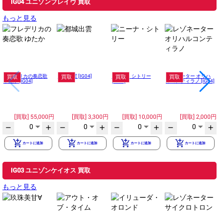
IG04 ユニゾンブレイヴ 買取
もっと見る
フレデリカの奏恋歌
都城出雲 [IG04]
ニーナ・シトリー
レゾネーター オリハ
買取
買取
買取
買取
ゆたか [IG04]
[IG04]
ルコンティラノ [IG04]
55,000円
3,300円
10,000円
2,000円
0
0
0
0
remove
add
remove
add
remove
add
remove
add
add_shopping_cart
add_shopping_cart
add_shopping_cart
add_shopping_cart
カートに追加
カートに追加
カートに追加
カートに追加
IG03 ユニゾンケイオス 買取
もっと見る