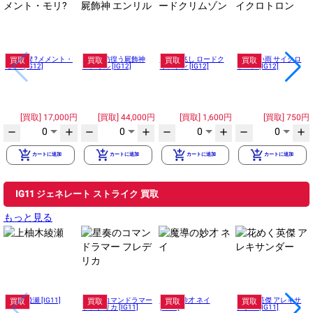
円環の楔 ?メメント・
月夜を彷徨う屍飾神
栄光の兆し ロードク
悪くない雨 サイクロ
買取
買取
買取
買取
モリ? [IG12]
エンリル [IG12]
リムゾン [IG12]
トロン [IG12]
17,000円
44,000円
1,600円
750円
0
0
0
0
remove
add
remove
add
remove
add
remove
add
add_shopping_cart
add_shopping_cart
add_shopping_cart
add_shopping_cart
カートに追加
カートに追加
カートに追加
カートに追加
IG11 ジェネレート ストライク 買取
もっと見る
上柚木綾瀬 [IG11]
星奏のコマンドラマー
魔導の妙才 ネイ
花めく英傑 アレキサ
買取
買取
買取
買取
フレデリカ [IG11]
[IG11]
ンダー [IG11]