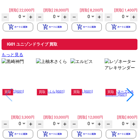
22,000円
28,000円
8,200円
1,400円
0
0
0
0
remove
add
remove
add
remove
add
remove
add
add_shopping_cart
add_shopping_cart
add_shopping_cart
add_shopping_cart
カートに追加
カートに追加
カートに追加
カートに追加
IG01 ユニゾンドライブ 買取
もっと見る
黒崎神門 [IG01]
上柚木さくら [IG01]
エルピス [IG01]
レゾネーター アレキ
買取
買取
買取
買取
サンダー [IG01]
3,300円
33,000円
12,000円
800円
0
0
0
0
remove
add
remove
add
remove
add
remove
add
add_shopping_cart
add_shopping_cart
add_shopping_cart
add_shopping_cart
カートに追加
カートに追加
カートに追加
カートに追加