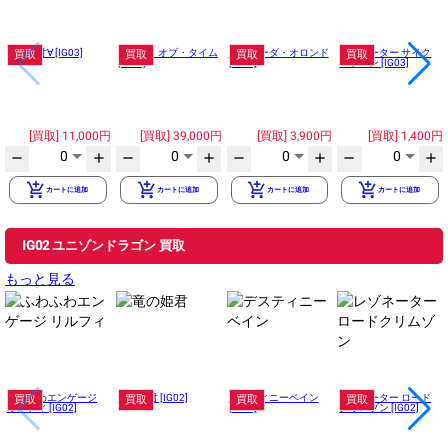
玖珠美甘∀ [IG03]
アウト・オブ・タイム
イリューダ・オロンド
レゾネーター サイク
買取
買取
買取
買取
[IG03]
[IG03]
ロトロン [IG03]
11,000円
39,000円
3,900円
1,400円
0
0
0
0
remove
add
remove
add
remove
add
remove
add
add_shopping_cart
add_shopping_cart
add_shopping_cart
add_shopping_cart
カートに追加
カートに追加
カートに追加
カートに追加
IG02 ユニゾンドラゴン 買取
もっと見る
ふわふわエンゲージ
竜の姫君 [IG02]
デスティニーベイン
レゾネーター ロード
買取
買取
買取
買取
リルフィ [IG02]
[IG02]
クリムゾン [IG02]