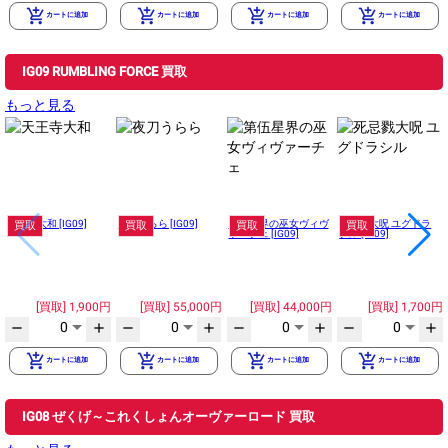
add_shopping_cart
add_shopping_cart
add_shopping_cart
add_shopping_cart
カートに追加
カートに追加
カートに追加
カートに追加
IG09 RUMBLING FORCE 買取
もっと見る
天王寺大和 [IG09]
夜刀うらら [IG09]
第伍星界の巫女ヴィヴ
死忌戮大呪 ユグドラ
買取
買取
買取
買取
ァーチェ [IG09]
シル [IG09]
1,900円
55,000円
44,000円
1,700円
0
0
0
0
remove
add
remove
add
remove
add
remove
add
add_shopping_cart
add_shopping_cart
add_shopping_cart
add_shopping_cart
カートに追加
カートに追加
カートに追加
カートに追加
IG08 ぜくげ～これくしょんオーヴァーロード 買取