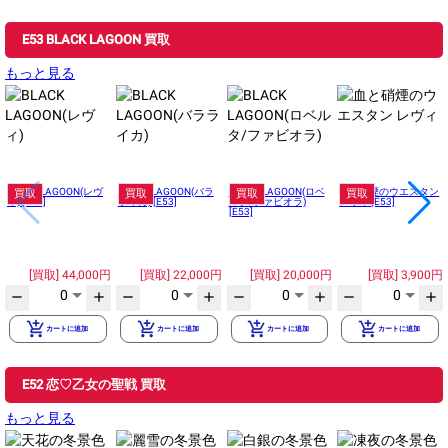
E53 BLACK LAGOON 買取
もっと見る
BLACK LAGOON(レヴ
BLACK LAGOON(バラ
BLACK LAGOON(ロベ
血と硝煙のウエスタン
買取
買取
買取
買取
ィ) [E53]
ライカ) [E53]
ルタ/ファビオラ)
レヴィ [E53]
[E53]
44,000円
22,000円
20,000円
3,900円
0
0
0
0
remove
add
remove
add
remove
add
remove
add
add_shopping_cart
add_shopping_cart
add_shopping_cart
add_shopping_cart
カートに追加
カートに追加
カートに追加
カートに追加
E52 恋♡乙女の聖戦 買取
もっと見る