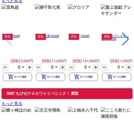
もっと見る
雷鳥超 [IG08]
獅子島七尾 [IG08]
グロリア [IG08]
盤上遊戯 アレキサン
買取
買取
買取
買取
ダー [IG08]
3,900円
11,000円
101,000円
1,000円
0
0
0
0
remove
add
remove
add
remove
add
remove
add
add_shopping_cart
add_shopping_cart
add_shopping_cart
add_shopping_cart
カートに追加
カートに追加
カートに追加
カートに追加
IG07 ちびゼク☆カワイイパニック！ 買取
もっと見る