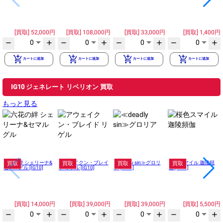
52,000円
108,000円
33,000円
1,400円
0
0
0
0
remove
add
remove
add
remove
add
remove
add
add_shopping_cart
add_shopping_cart
add_shopping_cart
add_shopping_cart
カートに追加
カートに追加
カートに追加
カートに追加
IG10 ジェネレート リベリオン 買取
もっと見る
六花の絆 シェリーナ&
アウェイクン・ブレイ
≪deadly sin≫グロリ
桜色スマイル 迦陵頻
買取
買取
買取
買取
セマルグル [IG10]
ド リゲル [IG10]
ア [IG10]
伽 [IG10]
14,000円
39,000円
39,000円
5,500円
0
0
0
0
remove
add
remove
add
remove
add
remove
add