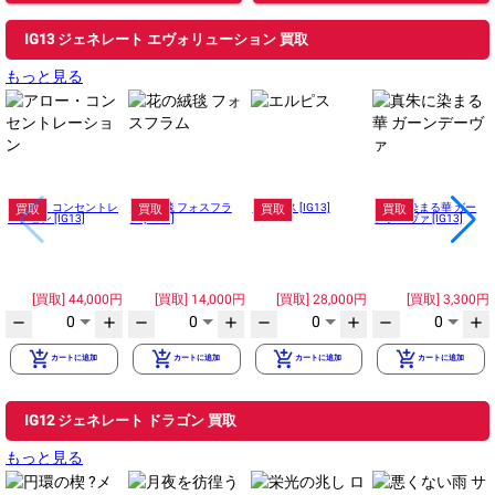
IG13 ジェネレート エヴォリューション 買取
もっと見る
アロー・コンセントレ
花の絨毯 フォスフラ
エルピス [IG13]
真朱に染まる華 ガー
買取
買取
買取
買取
ーション [IG13]
ム [IG13]
ンデーヴァ [IG13]
44,000円
14,000円
28,000円
3,300円
0
0
0
0
remove
add
remove
add
remove
add
remove
add
add_shopping_cart
add_shopping_cart
add_shopping_cart
add_shopping_cart
カートに追加
カートに追加
カートに追加
カートに追加
IG12 ジェネレート ドラゴン 買取
もっと見る