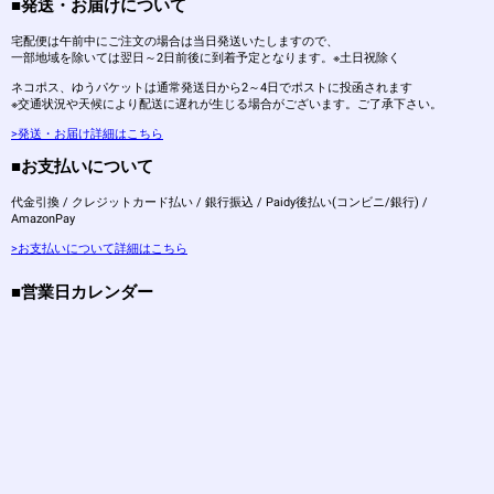
■発送・お届けについて
宅配便は午前中にご注文の場合は当日発送いたしますので、
一部地域を除いては翌日～2日前後に到着予定となります。※土日祝除く
ネコポス、ゆうパケットは通常発送日から2～4日でポストに投函されます
※交通状況や天候により配送に遅れが生じる場合がございます。ご了承下さい。
>発送・お届け詳細はこちら
■お支払いについて
代金引換 / クレジットカード払い / 銀行振込 / Paidy後払い(コンビニ/銀行) /
AmazonPay
>お支払いについて詳細はこちら
■営業日カレンダー