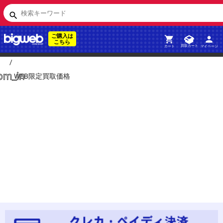
検索キーワード
search
ご購入は
person
shopping_cart
こちら
買取カート
マイページ
カート
om_in
/
WEB限定買取価格