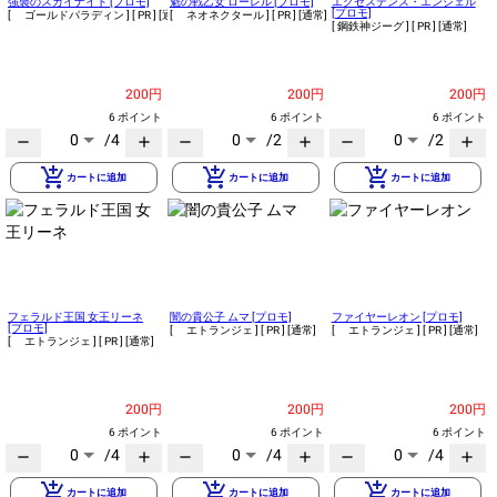
強襲のスカイナイト [プロモ]
魁の戦乙女 ローレル [プロモ]
エクセステンス・エンジェル
[プロモ]
[ ゴールドパラディン ]
[ PR ]
[通常]
[ ネオネクタール ]
[ PR ]
[通常]
[ 鋼鉄神ジーグ ]
[ PR ]
[通常]
200円
200円
200円
6 ポイント
6 ポイント
6 ポイント
0
/4
0
/2
0
/2
remove
add
remove
add
remove
add
add_shopping_cart
add_shopping_cart
add_shopping_cart
カートに追加
カートに追加
カートに追加
フェラルド王国 女王リーネ
闇の貴公子 ムマ [プロモ]
ファイヤーレオン [プロモ]
[プロモ]
[ エトランジェ ]
[ PR ]
[通常]
[ エトランジェ ]
[ PR ]
[通常]
[ エトランジェ ]
[ PR ]
[通常]
200円
200円
200円
6 ポイント
6 ポイント
6 ポイント
0
/4
0
/4
0
/4
remove
add
remove
add
remove
add
add_shopping_cart
add_shopping_cart
add_shopping_cart
カートに追加
カートに追加
カートに追加