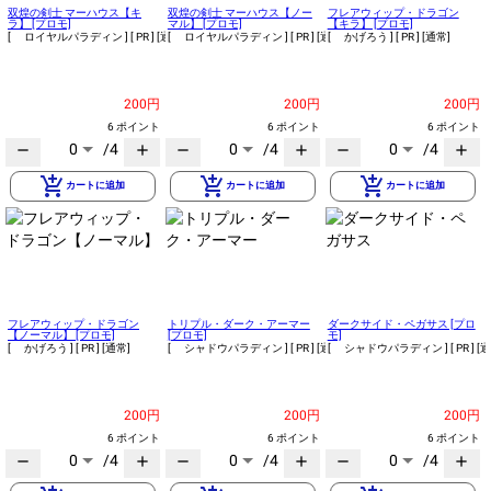
双煌の剣士 マーハウス【キ
双煌の剣士 マーハウス【ノー
フレアウィップ・ドラゴン
ラ】 [プロモ]
マル】 [プロモ]
【キラ】 [プロモ]
[ ロイヤルパラディン ]
[ PR ]
[通常]
[ ロイヤルパラディン ]
[ PR ]
[通常]
[ かげろう ]
[ PR ]
[通常]
200円
200円
200円
6 ポイント
6 ポイント
6 ポイント
0
/4
0
/4
0
/4
remove
add
remove
add
remove
add
add_shopping_cart
add_shopping_cart
add_shopping_cart
カートに追加
カートに追加
カートに追加
フレアウィップ・ドラゴン
トリプル・ダーク・アーマー
ダークサイド・ペガサス [プロ
【ノーマル】 [プロモ]
[プロモ]
モ]
[ かげろう ]
[ PR ]
[通常]
[ シャドウパラディン ]
[ PR ]
[通常]
[ シャドウパラディン ]
[ PR ]
[通
200円
200円
200円
6 ポイント
6 ポイント
6 ポイント
0
/4
0
/4
0
/4
remove
add
remove
add
remove
add