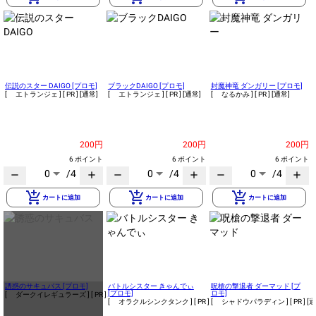
伝説のスター DAIGO [プロモ]
ブラックDAIGO [プロモ]
封魔神竜 ダンガリー [プロモ]
[ エトランジェ ]
[ PR ]
[通常]
[ エトランジェ ]
[ PR ]
[通常]
[ なるかみ ]
[ PR ]
[通常]
200円
200円
200円
6 ポイント
6 ポイント
6 ポイント
0
/4
0
/4
0
/4
remove
add
remove
add
remove
add
add_shopping_cart
add_shopping_cart
add_shopping_cart
カートに追加
カートに追加
カートに追加
誘惑のサキュバス [プロモ]
バトルシスター きゃんでぃ
呪槍の撃退者 ダーマッド [プ
[プロモ]
ロモ]
[ ダークイレギュラーズ ]
[ PR ]
[通常]
[ オラクルシンクタンク ]
[ PR ]
[通常]
[ シャドウパラディン ]
[ PR ]
[通