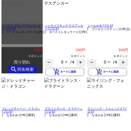
ノーライフキング デスアンカ
ノーライフキング デスアンカ
くーんがる [プロモ]
ー [プロモ]
ー [プロモ]
[ ゴールドパラディン ]
[ PR ]
[通
[ ダークイレギュラーズ ]
[ PR ]
[通常]
[ ダークイレギュラーズ ]
[ PR ]
[通常]
100円
200円
200円
3 ポイント
6 ポイント
6 ポイント
売り切れ
0
/4
0
/4
remove
add
remove
add
search
同名検索
add_shopping_cart
add_shopping_cart
カートに追加
カートに追加
ドレッドチャージ・ドラゴン
ブライトランス・ドラグーン
ライジング・フェニックス [プ
[プロモ]
[プロモ]
ロモ]
[ なるかみ ]
[ PR ]
[通常]
[ なるかみ ]
[ PR ]
[通常]
[ なるかみ ]
[ PR ]
[通常]