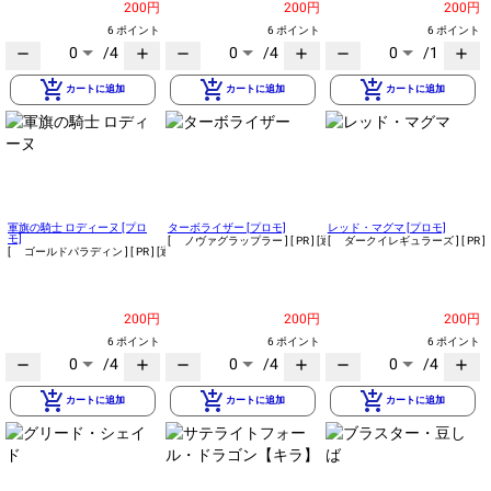
200円
200円
200円
6 ポイント
6 ポイント
6 ポイント
0
/4
0
/4
0
/1
remove
add
remove
add
remove
add
add_shopping_cart
add_shopping_cart
add_shopping_cart
カートに追加
カートに追加
カートに追加
軍旗の騎士 ロディーヌ [プロ
ターボライザー [プロモ]
レッド・マグマ [プロモ]
モ]
[ ノヴァグラップラー ]
[ PR ]
[通常]
[ ダークイレギュラーズ ]
[ PR ]
[ ゴールドパラディン ]
[ PR ]
[通常]
200円
200円
200円
6 ポイント
6 ポイント
6 ポイント
0
/4
0
/4
0
/4
remove
add
remove
add
remove
add
add_shopping_cart
add_shopping_cart
add_shopping_cart
カートに追加
カートに追加
カートに追加