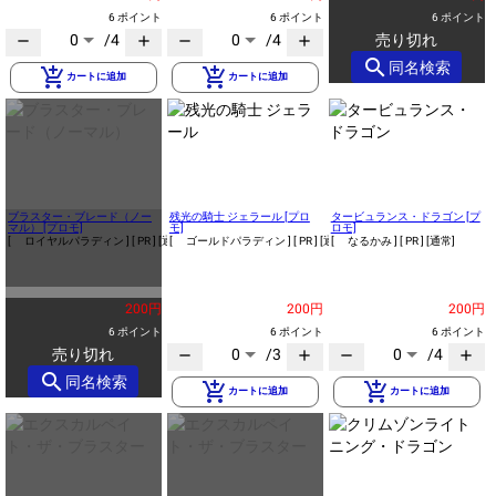
6 ポイント
6 ポイント
6 ポイント
0
/4
0
/4
売り切れ
remove
add
remove
add
search
同名検索
add_shopping_cart
add_shopping_cart
カートに追加
カートに追加
ブラスター・ブレード（ノー
残光の騎士 ジェラール [プロ
タービュランス・ドラゴン [プ
マル） [プロモ]
モ]
ロモ]
[ ロイヤルパラディン ]
[ PR ]
[通常]
[ ゴールドパラディン ]
[ PR ]
[通常]
[ なるかみ ]
[ PR ]
[通常]
200円
200円
200円
6 ポイント
6 ポイント
6 ポイント
売り切れ
0
/3
0
/4
remove
add
remove
add
search
同名検索
add_shopping_cart
add_shopping_cart
カートに追加
カートに追加