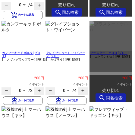
0
/4
売り切れ
売り切れ
remove
add
search
search
同名検索
同名検索
add_shopping_cart
カートに追加
カンフーキッド ボルタ [プロ
グレイブショット・ワイバー
ブラスター・ケロロ [プロモ]
モ]
ン [プロモ]
[ エトランジェ ]
[ PR ]
[通常]
[ ノヴァグラップラー ]
[ PR ]
[通常]
[ かげろう ]
[ PR ]
[通常]
200円
200円
200円
6 ポイント
6 ポイント
6 ポイント
0
/2
0
/4
売り切れ
remove
add
remove
add
search
同名検索
add_shopping_cart
add_shopping_cart
カートに追加
カートに追加