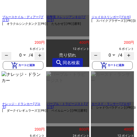
ブルースケイル・ディアー [プ
砲撃竜 スレッジアンキロ [プ
ジャイロスリンガー [プロモ]
ロモ]
ロモ]
[ スパイクブラザーズ ]
[ PR ]
[通
[ オラクルシンクタンク ]
[ PR ]
[通常]
[ たちかぜ ]
[ PR ]
[通常]
200円
400円
200円
6 ポイント
12 ポイント
6 ポイント
0
/4
売り切れ
0
/4
remove
add
remove
add
search
同名検索
add_shopping_cart
add_shopping_cart
カートに追加
カートに追加
ナレッジ・ドランカー [プロ
パープル・トラピージスト [プ
カースド・ランサー [プロモ]
モ]
ロモ]
[ シャドウパラディン ]
[ PR ]
[通
[ ダークイレギュラーズ ]
[ PR ]
[通常]
[ ペイルムーン ]
[ PR ]
[通常]
200円
800円
400円
6 ポイント
24 ポイント
12 ポイント