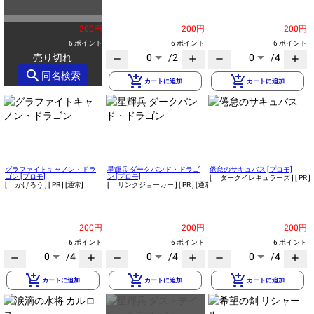
200円
200円
200円
6 ポイント
6 ポイント
6 ポイント
売り切れ
0
/2
0
/4
remove
add
remove
add
search
同名検索
add_shopping_cart
add_shopping_cart
カートに追加
カートに追加
グラファイトキャノン・ドラ
星輝兵 ダークバンド・ドラゴ
倦怠のサキュバス [プロモ]
ゴン [プロモ]
ン [プロモ]
[ ダークイレギュラーズ ]
[ PR ]
[ かげろう ]
[ PR ]
[通常]
[ リンクジョーカー ]
[ PR ]
[通常]
200円
200円
200円
6 ポイント
6 ポイント
6 ポイント
0
/4
0
/4
0
/4
remove
add
remove
add
remove
add
add_shopping_cart
add_shopping_cart
add_shopping_cart
カートに追加
カートに追加
カートに追加