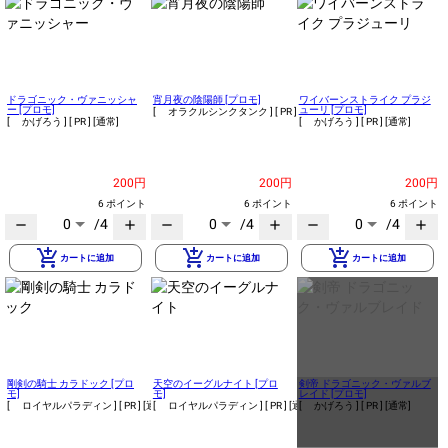
ドラゴニック・ヴァニッシャ
宵月夜の陰陽師 [プロモ]
ワイバーンストライク プラジ
ー [プロモ]
ューリ [プロモ]
[ オラクルシンクタンク ]
[ PR ]
[通常]
[ かげろう ]
[ PR ]
[通常]
[ かげろう ]
[ PR ]
[通常]
200円
200円
200円
6 ポイント
6 ポイント
6 ポイント
0
/4
0
/4
0
/4
remove
add
remove
add
remove
add
add_shopping_cart
add_shopping_cart
add_shopping_cart
カートに追加
カートに追加
カートに追加
剛剣の騎士 カラドック [プロ
天空のイーグルナイト [プロ
剣帝 ドラゴニック・ヴァルブ
モ]
モ]
レイド [プロモ]
[ ロイヤルパラディン ]
[ PR ]
[通常]
[ ロイヤルパラディン ]
[ PR ]
[通常]
[ かげろう ]
[ PR ]
[通常]