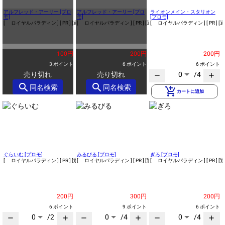
アルフレッド・アーリー [プロ
アルフレッド・アーリー [プロ
ライオンメイン・スタリオン
モ]
モ]
[プロモ]
[ ロイヤルパラディン ]
[ PR ]
[通常]
[ ロイヤルパラディン ]
[ PR ]
[通常]
[ ロイヤルパラディン ]
[ PR ]
[通
100円
200円
200円
3 ポイント
6 ポイント
6 ポイント
売り切れ
売り切れ
0
/4
remove
add
search
search
同名検索
同名検索
add_shopping_cart
カートに追加
ぐらいむ [プロモ]
みるびる [プロモ]
ぎろ [プロモ]
[ ロイヤルパラディン ]
[ PR ]
[通常]
[ ロイヤルパラディン ]
[ PR ]
[通常]
[ ロイヤルパラディン ]
[ PR ]
[通
200円
300円
200円
6 ポイント
9 ポイント
6 ポイント
0
/2
0
/4
0
/4
remove
add
remove
add
remove
add