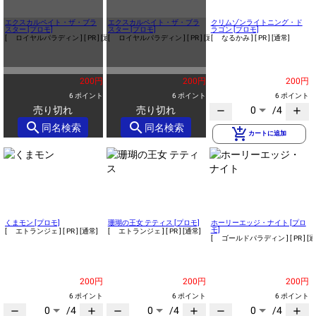
エクスカルペイト・ザ・ブラ
エクスカルペイト・ザ・ブラ
クリムゾンライトニング・ド
スター [プロモ]
スター [プロモ]
ラゴン [プロモ]
[ ロイヤルパラディン ]
[ PR ]
[通常]
[ ロイヤルパラディン ]
[ PR ]
[通常]
[ なるかみ ]
[ PR ]
[通常]
200円
200円
200円
6 ポイント
6 ポイント
6 ポイント
売り切れ
売り切れ
0
/4
remove
add
search
search
同名検索
同名検索
add_shopping_cart
カートに追加
くまモン [プロモ]
珊瑚の王女 テティス [プロモ]
ホーリーエッジ・ナイト [プロ
モ]
[ エトランジェ ]
[ PR ]
[通常]
[ エトランジェ ]
[ PR ]
[通常]
[ ゴールドパラディン ]
[ PR ]
[通
200円
200円
200円
6 ポイント
6 ポイント
6 ポイント
0
/4
0
/4
0
/4
remove
add
remove
add
remove
add