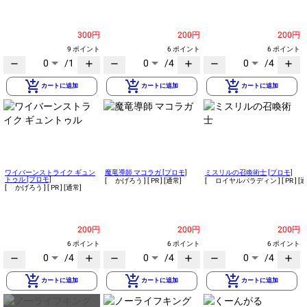
300円
200円
200円
9 ポイント
6 ポイント
6 ポイント
0
/1
0
/4
0
/4
remove
add
remove
add
remove
add
add_shopping_cart
add_shopping_cart
add_shopping_cart
カートに追加
カートに追加
カートに追加
ワイバーンストライク ギュン
魔竜導師 マコラガ [プロモ]
ミスリルの召喚術士 [プロモ]
トゥル [プロモ]
[ かげろう ]
[ PR ]
[通常]
[ ロイヤルパラディン ]
[ PR ]
[通
[ かげろう ]
[ PR ]
[通常]
200円
200円
200円
6 ポイント
6 ポイント
6 ポイント
0
/4
0
/4
0
/4
remove
add
remove
add
remove
add
add_shopping_cart
add_shopping_cart
add_shopping_cart
カートに追加
カートに追加
カートに追加