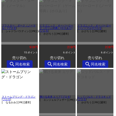
ブラスター・ダーク（ノーマ
ドラゴニック・オーバーロー
ドラゴニック・オーバーロー
ル） [プロモ]
ド（ゲーム特典）(ホロあり)
ド (ノーマル) [プロモ]
[プロモ]
[ シャドウパラディン ]
[ PR ]
[通常]
[ かげろう ]
[ PR ]
[通常]
[ かげろう ]
[ PR ]
[通常]
500円
200円
200円
15 ポイント
6 ポイント
6 ポイント
売り切れ
売り切れ
売り切れ
search
search
search
同名検索
同名検索
同名検索
ストームブリング・ドラゴン
輝ける未来 エリア [プロモ]
レッドパルス・ドラコキッド
[プロモ]
[プロモ]
[ エンジェルフェザー ]
[ PR ]
[通常]
[ なるかみ ]
[ PR ]
[通常]
[ かげろう ]
[ PR ]
[通常]