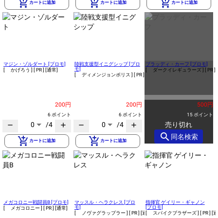
add_shopping_cart
add_shopping_cart
add_shopping_cart
カートに追加
カートに追加
カートに追加
マジン・ゾルダート [プロモ]
陸戦支援型イニグシップ [プロ
ブラッディ・カーフ [プロモ]
モ]
[ かげろう ]
[ PR ]
[通常]
[ ダークイレギュラーズ ]
[ PR ]
[ ディメンジョンポリス ]
[ PR ]
[通常]
200円
200円
500円
6 ポイント
6 ポイント
15 ポイント
0
/4
0
/4
売り切れ
remove
add
remove
add
search
同名検索
add_shopping_cart
add_shopping_cart
カートに追加
カートに追加
メガコロニー戦闘員B [プロモ]
マッスル・ヘラクレス [プロ
指揮官 ゲイリー・ギャノン
モ]
[プロモ]
[ メガコロニー ]
[ PR ]
[通常]
[ ノヴァグラップラー ]
[ PR ]
[通常]
[ スパイクブラザーズ ]
[ PR ]
[通