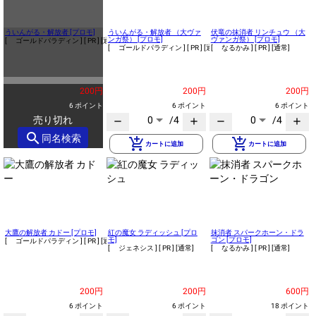
ういんがる・解放者 [プロモ]
ういんがる・解放者 （大ヴァ
伏竜の抹消者 リンチュウ （大
ンガ祭） [プロモ]
ヴァンガ祭） [プロモ]
[ ゴールドパラディン ]
[ PR ]
[通常]
[ ゴールドパラディン ]
[ PR ]
[通常]
[ なるかみ ]
[ PR ]
[通常]
200円
200円
200円
6 ポイント
6 ポイント
6 ポイント
売り切れ
0
/4
0
/4
remove
add
remove
add
search
同名検索
add_shopping_cart
add_shopping_cart
カートに追加
カートに追加
大鷹の解放者 カドー [プロモ]
紅の魔女 ラディッシュ [プロ
抹消者 スパークホーン・ドラ
モ]
ゴン [プロモ]
[ ゴールドパラディン ]
[ PR ]
[通常]
[ ジェネシス ]
[ PR ]
[通常]
[ なるかみ ]
[ PR ]
[通常]
200円
200円
600円
6 ポイント
6 ポイント
18 ポイント