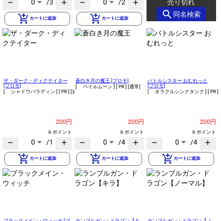
0
/3
0
/2
売り切れ
remove
add
remove
add
search
同名検索
add_shopping_cart
add_shopping_cart
カートに追加
カートに追加
ザ・ダーク・ディクテイター
蒼白き月の魔王 [プロモ]
バトルシスター おむれっと
[プロモ]
[プロモ]
[ ペイルムーン ]
[ PR ]
[通常]
[ シャドウパラディン ]
[ PR ]
[通常]
[ オラクルシンクタンク ]
[ PR ]
200円
200円
200円
6 ポイント
6 ポイント
6 ポイント
0
/1
0
/4
0
/4
remove
add
remove
add
remove
add
add_shopping_cart
add_shopping_cart
add_shopping_cart
カートに追加
カートに追加
カートに追加
ブラックメイン・ウィッチ [プ
ランブルガン・ドラゴン【キ
ランブルガン・ドラゴン【ノ