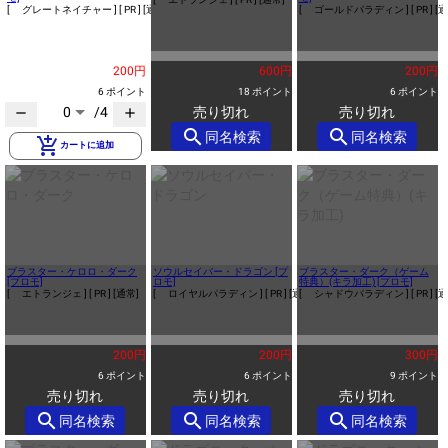
[ グレートネイチャー ]
[ PR ]
[通常]
[ ゴールドパラディン ]
[ PR ]
[通
200円
600円
200円
6 ポイント
18 ポイント
6 ポイント
0
/4
売り切れ
売り切れ
remove
add
search
search
同名検索
同名検索
add_shopping_cart
カートに追加
ブラスター・ケロロ・ダーク
ソウルセイバー・ドラゴン [プ
ブラスター・ダーク（ゲーム
[プロモ]
ロモ]
特典）(キラ加工) [プロモ]
[ エトランジェ ]
[ PR ]
[通常]
[ ロイヤルパラディン ]
[ PR ]
[通常]
[ シャドウパラディン ]
[ PR ]
[通
200円
200円
300円
6 ポイント
6 ポイント
9 ポイント
売り切れ
売り切れ
売り切れ
search
search
search
同名検索
同名検索
同名検索