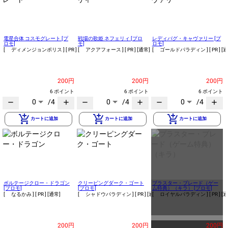
電星合体 コスモグレート [プ
戦場の歌姫 ネフェリィ [プロ
レディバグ・キャヴァリー [プ
ロモ]
モ]
ロモ]
[ ディメンジョンポリス ]
[ PR ]
[通常]
[ アクアフォース ]
[ PR ]
[通常]
[ ゴールドパラディン ]
[ PR ]
[通
200円
200円
200円
6 ポイント
6 ポイント
6 ポイント
0
/4
0
/4
0
/4
remove
add
remove
add
remove
add
add_shopping_cart
add_shopping_cart
add_shopping_cart
カートに追加
カートに追加
カートに追加
ボルテージクロー・ドラゴン
クリーピングダーク・ゴート
ブラスター・ブレード（ゲー
[プロモ]
[プロモ]
ム特典）（キラ） [プロモ]
[ なるかみ ]
[ PR ]
[通常]
[ シャドウパラディン ]
[ PR ]
[通常]
[ ロイヤルパラディン ]
[ PR ]
[通
200円
200円
200円