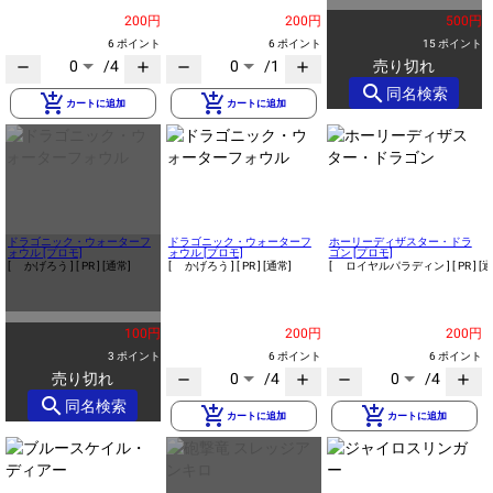
200円
200円
500円
6 ポイント
6 ポイント
15 ポイント
0
/4
0
/1
売り切れ
remove
add
remove
add
search
同名検索
add_shopping_cart
add_shopping_cart
カートに追加
カートに追加
ドラゴニック・ウォーターフ
ドラゴニック・ウォーターフ
ホーリーディザスター・ドラ
ォウル [プロモ]
ォウル [プロモ]
ゴン [プロモ]
[ かげろう ]
[ PR ]
[通常]
[ かげろう ]
[ PR ]
[通常]
[ ロイヤルパラディン ]
[ PR ]
[通
100円
200円
200円
3 ポイント
6 ポイント
6 ポイント
売り切れ
0
/4
0
/4
remove
add
remove
add
search
同名検索
add_shopping_cart
add_shopping_cart
カートに追加
カートに追加