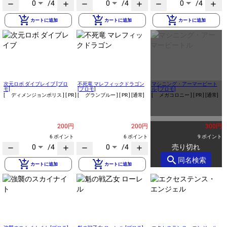
0
/4
0
/4
0
/4
remove
add
remove
add
remove
add
add_shopping_cart
add_shopping_cart
add_shopping_cart
カートに追加
カートに追加
カートに追加
次元ロボ ダイブレイブ [プロ
不死竜 マレフィックドラゴン
マシニング・アーマービート
モ]
[プロモ]
ル [プロモ]
[ ディメンジョンポリス ]
[ PR ]
[通常]
[ グランブルー ]
[ PR ]
[通常]
[ メガコロニー ]
[ PR ]
[通常]
200円
200円
300円
6 ポイント
6 ポイント
9 ポイント
0
/4
0
/4
売り切れ
remove
add
remove
add
search
同名検索
add_shopping_cart
add_shopping_cart
カートに追加
カートに追加