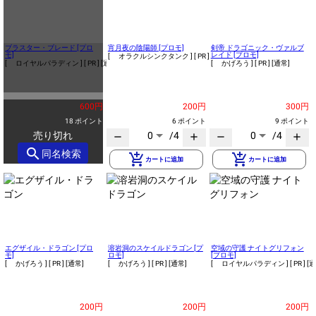
ブラスター・ブレード [プロ
宵月夜の陰陽師 [プロモ]
剣帝 ドラゴニック・ヴァルブ
モ]
レイド [プロモ]
[ オラクルシンクタンク ]
[ PR ]
[通常]
[ ロイヤルパラディン ]
[ PR ]
[通常]
[ かげろう ]
[ PR ]
[通常]
600円
200円
300円
18 ポイント
6 ポイント
9 ポイント
売り切れ
0
/4
0
/4
remove
add
remove
add
search
同名検索
add_shopping_cart
add_shopping_cart
カートに追加
カートに追加
エグザイル・ドラゴン [プロ
溶岩洞のスケイルドラゴン [プ
空域の守護 ナイトグリフォン
モ]
ロモ]
[プロモ]
[ かげろう ]
[ PR ]
[通常]
[ かげろう ]
[ PR ]
[通常]
[ ロイヤルパラディン ]
[ PR ]
[通
200円
200円
200円