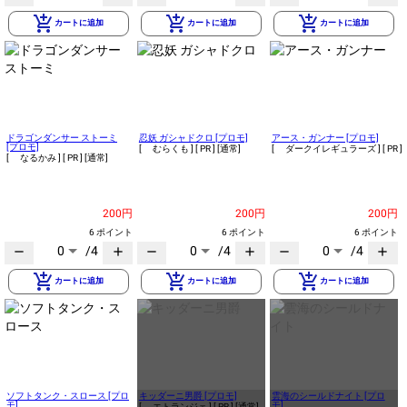
add_shopping_cart
add_shopping_cart
add_shopping_cart
カートに追加
カートに追加
カートに追加
ドラゴンダンサー ストーミ
忍妖 ガシャドクロ [プロモ]
アース・ガンナー [プロモ]
[プロモ]
[ むらくも ]
[ PR ]
[通常]
[ ダークイレギュラーズ ]
[ PR ]
[ なるかみ ]
[ PR ]
[通常]
200円
200円
200円
6 ポイント
6 ポイント
6 ポイント
0
/4
0
/4
0
/4
remove
add
remove
add
remove
add
add_shopping_cart
add_shopping_cart
add_shopping_cart
カートに追加
カートに追加
カートに追加
ソフトタンク・スロース [プロ
キッダーニ男爵 [プロモ]
雲海のシールドナイト [プロ
モ]
モ]
[ エトランジェ ]
[ PR ]
[通常]