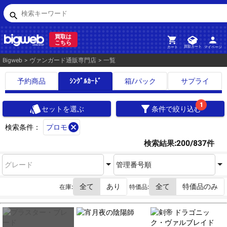
検索キーワード
search
買取は
person
shopping_cart
こちら
買取カート
マイページ
カート
Bigweb
>
ヴァンガード通販専門店
>
一覧
予約商品
ｼﾝｸﾞﾙｶｰﾄﾞ
箱/パック
サプライ
1
style
filter_alt
セットを選ぶ
条件で絞り込む
cancel
検索条件：
プロモ
検索結果:200/837件
グレード
管理番号順
全て
あり
全て
特価品のみ
在庫:
特価品: