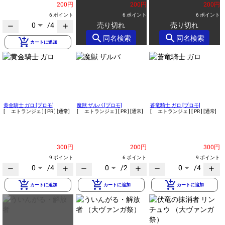
200円
200円
200円
6 ポイント
6 ポイント
6 ポイント
0
/4
売り切れ
売り切れ
remove
add
search
search
同名検索
同名検索
add_shopping_cart
カートに追加
黄金騎士 ガロ [プロモ]
魔獣 ザルバ [プロモ]
蒼竜騎士 ガロ [プロモ]
[ エトランジェ ]
[ PR ]
[通常]
[ エトランジェ ]
[ PR ]
[通常]
[ エトランジェ ]
[ PR ]
[通常]
300円
200円
300円
9 ポイント
6 ポイント
9 ポイント
0
/4
0
/2
0
/4
remove
add
remove
add
remove
add
add_shopping_cart
add_shopping_cart
add_shopping_cart
カートに追加
カートに追加
カートに追加