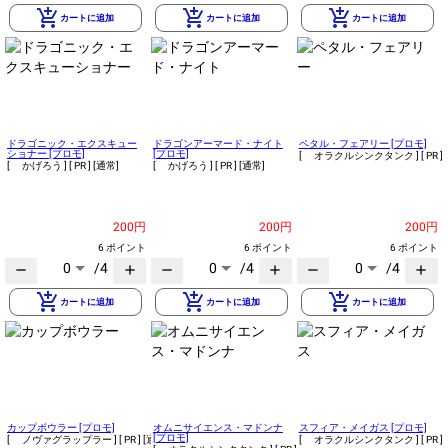
add_shopping_cart
add_shopping_cart
add_shopping_cart
カートに追加
カートに追加
カートに追加
ドラゴニック・エクスキュー
ドラゴンアーマード・ナイト
ペタル・フェアリー [プロモ]
ショナー [プロモ]
[プロモ]
[ オラクルシンクタンク ]
[ PR ]
[ かげろう ]
[ PR ]
[通常]
[ かげろう ]
[ PR ]
[通常]
200円
200円
200円
6 ポイント
6 ポイント
6 ポイント
0
/4
0
/4
0
/4
remove
add
remove
add
remove
add
add_shopping_cart
add_shopping_cart
add_shopping_cart
カートに追加
カートに追加
カートに追加
カップボウラー [プロモ]
オムニサイエンス・マドンナ
スフィア・メイガス [プロモ]
[プロモ]
[ ノヴァグラップラー ]
[ PR ]
[通常]
[ オラクルシンクタンク ]
[ PR ]