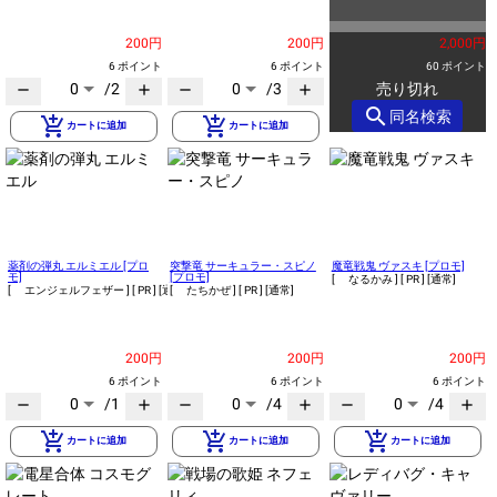
200円
200円
2,000円
6 ポイント
6 ポイント
60 ポイント
0
/2
0
/3
売り切れ
remove
add
remove
add
search
同名検索
add_shopping_cart
add_shopping_cart
カートに追加
カートに追加
薬剤の弾丸 エルミエル [プロ
突撃竜 サーキュラー・スピノ
魔竜戦鬼 ヴァスキ [プロモ]
モ]
[プロモ]
[ なるかみ ]
[ PR ]
[通常]
[ エンジェルフェザー ]
[ PR ]
[通常]
[ たちかぜ ]
[ PR ]
[通常]
200円
200円
200円
6 ポイント
6 ポイント
6 ポイント
0
/1
0
/4
0
/4
remove
add
remove
add
remove
add
add_shopping_cart
add_shopping_cart
add_shopping_cart
カートに追加
カートに追加
カートに追加