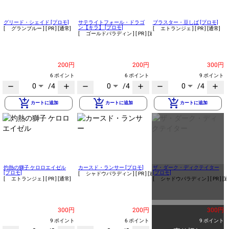
グリード・シェイド [プロモ]
サテライトフォール・ドラゴ
ブラスター・豆しば [プロモ]
ン【キラ】 [プロモ]
[ グランブルー ]
[ PR ]
[通常]
[ エトランジェ ]
[ PR ]
[通常]
[ ゴールドパラディン ]
[ PR ]
[通常]
200円
200円
300円
6 ポイント
6 ポイント
9 ポイント
0
/4
0
/4
0
/4
remove
add
remove
add
remove
add
add_shopping_cart
add_shopping_cart
add_shopping_cart
カートに追加
カートに追加
カートに追加
灼熱の獅子 ケロロエイゼル
カースド・ランサー [プロモ]
ザ・ダーク・ディクテイター
[プロモ]
[プロモ]
[ シャドウパラディン ]
[ PR ]
[通常]
[ エトランジェ ]
[ PR ]
[通常]
[ シャドウパラディン ]
[ PR ]
[通
300円
200円
300円
9 ポイント
6 ポイント
9 ポイント