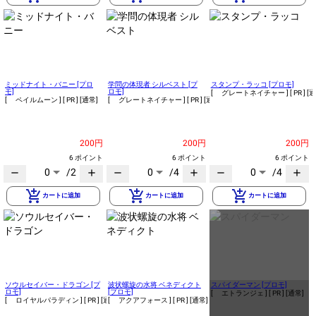
ミッドナイト・バニー [プロ
学問の体現者 シルベスト [プ
スタンプ・ラッコ [プロモ]
モ]
ロモ]
[ グレートネイチャー ]
[ PR ]
[通
[ ペイルムーン ]
[ PR ]
[通常]
[ グレートネイチャー ]
[ PR ]
[通常]
200円
200円
200円
6 ポイント
6 ポイント
6 ポイント
0
/2
0
/4
0
/4
remove
add
remove
add
remove
add
add_shopping_cart
add_shopping_cart
add_shopping_cart
カートに追加
カートに追加
カートに追加
ソウルセイバー・ドラゴン [プ
波状螺旋の水将 ベネディクト
スパイダーマン [プロモ]
ロモ]
[プロモ]
[ エトランジェ ]
[ PR ]
[通常]
[ ロイヤルパラディン ]
[ PR ]
[通常]
[ アクアフォース ]
[ PR ]
[通常]