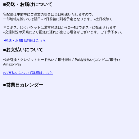
■発送・お届けについて
宅配便は午前中にご注文の場合は当日発送いたしますので、
一部地域を除いては翌日～2日前後に到着予定となります。※土日祝除く
ネコポス、ゆうパケットは通常発送日から2～4日でポストに投函されます
※交通状況や天候により配送に遅れが生じる場合がございます。ご了承下さい。
>発送・お届け詳細はこちら
■お支払いについて
代金引換 / クレジットカード払い / 銀行振込 / Paidy後払い(コンビニ/銀行) /
AmazonPay
>お支払いについて詳細はこちら
■営業日カレンダー