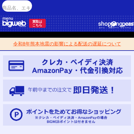
menu
買取は
per
shopping_car
こちら
買取カート
マイページ
カート
令和8年熊本地震の影響による配送の遅延について