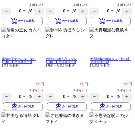
2 ポイント
2 ポイント
2 ポイント
0
/8
0
/8
0
/8
remove
add
remove
add
remove
add
add_shopping_cart
add_shopping_cart
add_shopping_cart
カートに追加
カートに追加
カートに追加
竜角の王女 カムイ（女）
狭間を彷徨う心 シグレ
天真爛漫な狐娘 キヌ [【B10】
[【B10】クロスローズ]
[【B10】クロスローズ]
クロスローズ]
[ 竜 ]
[ N ]
[剣]
[ 飛行・獣馬 ]
[ N ]
[槍]
[ 獣馬 ]
[ N ]
[牙]
50円
50円
50円
2 ポイント
2 ポイント
2 ポイント
0
/8
0
/8
0
/8
remove
add
remove
add
remove
add
add_shopping_cart
add_shopping_cart
add_shopping_cart
カートに追加
カートに追加
カートに追加