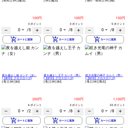
[ 獣馬 ]
[ SR ]
[魔法]
[ SR ]
[魔法]
[ 飛行・獣馬 ]
[ SR ]
[槍]
100円
100円
150円
3 ポイント
3 ポイント
5 ポイント
0
/5
0
/8
0
/8
remove
add
remove
add
remove
add
add_shopping_cart
add_shopping_cart
add_shopping_cart
カートに追加
カートに追加
カートに追加
夜を越えし姫 カンナ（女）
夜を越えし王子 カンナ（男）
眩き光竜の神子 カムイ（男）
[【B10】クロスローズ]
[【B10】クロスローズ]
[【B10】クロスローズ]
[ 竜 ]
[ SR ]
[剣]
[ 竜 ]
[ SR ]
[剣]
[ 竜 ]
[ SR ]
[竜石]
200円
100円
1,100円
6 ポイント
3 ポイント
33 ポイント
0
/2
0
/8
0
/8
remove
add
remove
add
remove
add
add_shopping_cart
add_shopping_cart
add_shopping_cart
カートに追加
カートに追加
カートに追加