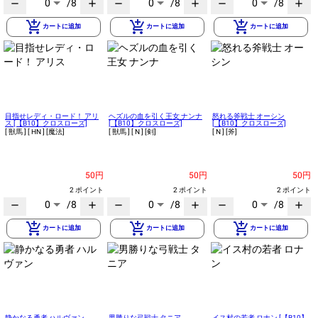
0
/8
0
/8
0
/8
remove
add
remove
add
remove
add
add_shopping_cart
add_shopping_cart
add_shopping_cart
カートに追加
カートに追加
カートに追加
目指せレディ・ロード！ アリ
ヘズルの血を引く王女 ナンナ
怒れる斧戦士 オーシン
ス [【B10】クロスローズ]
[【B10】クロスローズ]
[【B10】クロスローズ]
[ 獣馬 ]
[ HN ]
[魔法]
[ 獣馬 ]
[ N ]
[剣]
[ N ]
[斧]
50円
50円
50円
2 ポイント
2 ポイント
2 ポイント
0
/8
0
/8
0
/8
remove
add
remove
add
remove
add
add_shopping_cart
add_shopping_cart
add_shopping_cart
カートに追加
カートに追加
カートに追加
静かなる勇者 ハルヴァン
男勝りな弓戦士 タニア
イス村の若者 ロナン [【B10】