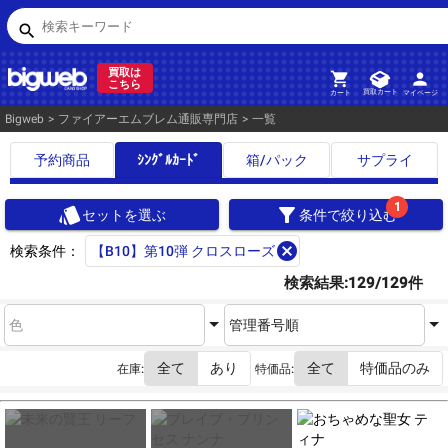
検索キーワード
search
買取は
person
shopping_cart
こちら
買取カート
マイページ
カート
Bigweb
>
ファイアーエムブレム通販専門店
>
一覧
予約商品
ｼﾝｸﾞﾙｶｰﾄﾞ
箱/パック
サプライ
1
style
filter_alt
セットを選ぶ
条件で絞り込む
cancel
検索条件：
【B10】第10弾 クロスローズ
検索結果:129/129件
色
管理番号順
全て
あり
全て
特価品のみ
在庫:
特価品: