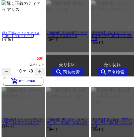
輝く正義のティアラ アリス
【傷特価】未来の賢王 リーフ
【傷特価】ブレイブ・プリン
[【B10】クロスローズ]
[【B10】クロスローズ]
セス ナンナ [【B10】クロスロ
ーズ]
[ N ]
[杖]
[ SR+ ]
[ ]
[ SR+ ]
[ ]
50円
売り切れ
売り切れ
2 ポイント
0
/8
search
search
remove
add
同名検索
同名検索
add_shopping_cart
カートに追加
【傷特価】おちゃめな聖女 テ
【傷特価】夜を越えし姫 カン
【傷特価】夜を越えし王子 カ
ィナ [【B10】クロスローズ]
ナ（女） [【B10】クロスロー
ンナ（男） [【B10】クロスロ
ズ]
ーズ]
[ SR+ ]
[ ]
[ SR+ ]
[ ]
[ SR+ ]
[ ]