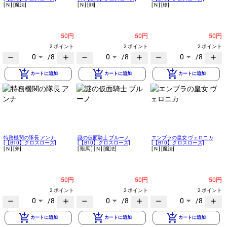
[ N ]
[魔法]
[ N ]
[剣]
[ N ]
[槍]
50円
50円
50円
2 ポイント
2 ポイント
2 ポイント
0
/8
0
/8
0
/8
remove
add
remove
add
remove
add
add_shopping_cart
add_shopping_cart
add_shopping_cart
カートに追加
カートに追加
カートに追加
特務機関の隊長 アンナ
謎の仮面騎士 ブルーノ
エンブラの皇女 ヴェロニカ
[【B10】クロスローズ]
[【B10】クロスローズ]
[【B10】クロスローズ]
[ N ]
[斧]
[ 獣馬 ]
[ N ]
[魔法]
[ N ]
[魔法]
50円
50円
50円
2 ポイント
2 ポイント
2 ポイント
0
/8
0
/8
0
/8
remove
add
remove
add
remove
add
add_shopping_cart
add_shopping_cart
add_shopping_cart
カートに追加
カートに追加
カートに追加