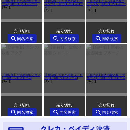
【傷特価】月と星の剣士 マリ
【傷特価】カリスマの騎士 デ
【傷特価】在るべき路の果て
ータ [【B10】クロスローズ]
ルムッド [【B10】クロスロー
に シグレ [【B10】クロスロー
ズ]
ズ]
[ R+ ]
[ ]
[ R+ ]
[ ]
[ R+ ]
[ ]
売り切れ
売り切れ
売り切れ
search
search
search
同名検索
同名検索
同名検索
【傷特価】泡沫の歌姫 アクア
【傷特価】金色の笑顔 シャロ
【傷特価】闇衣の魔道騎士 ブ
[【B10】クロスローズ]
ン [【B10】クロスローズ]
ルーノ [【B10】クロスローズ]
[ R+ ]
[ ]
[ R+ ]
[ ]
[ R+ ]
[ ]
売り切れ
売り切れ
売り切れ
search
search
search
同名検索
同名検索
同名検索