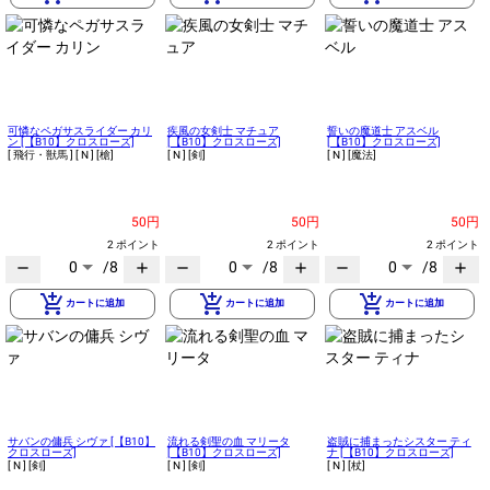
可憐なペガサスライダー カリ
疾風の女剣士 マチュア
誓いの魔道士 アスベル
ン [【B10】クロスローズ]
[【B10】クロスローズ]
[【B10】クロスローズ]
[ 飛行・獣馬 ]
[ N ]
[槍]
[ N ]
[剣]
[ N ]
[魔法]
50円
50円
50円
2 ポイント
2 ポイント
2 ポイント
0
/8
0
/8
0
/8
remove
add
remove
add
remove
add
add_shopping_cart
add_shopping_cart
add_shopping_cart
カートに追加
カートに追加
カートに追加
サバンの傭兵 シヴァ [【B10】
流れる剣聖の血 マリータ
盗賊に捕まったシスター ティ
クロスローズ]
[【B10】クロスローズ]
ナ [【B10】クロスローズ]
[ N ]
[剣]
[ N ]
[剣]
[ N ]
[杖]