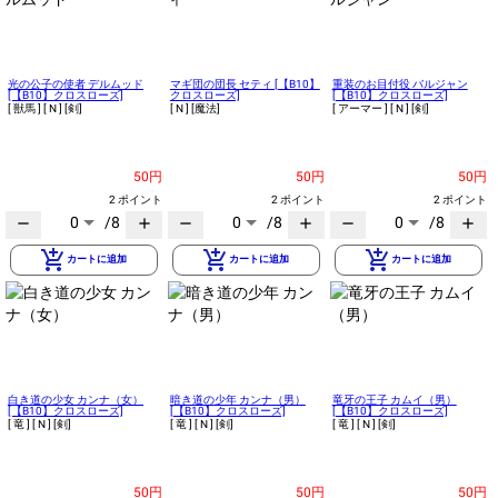
光の公子の使者 デルムッド
マギ団の団長 セティ [【B10】
重装のお目付役 バルジャン
[【B10】クロスローズ]
クロスローズ]
[【B10】クロスローズ]
[ 獣馬 ]
[ N ]
[剣]
[ N ]
[魔法]
[ アーマー ]
[ N ]
[剣]
50円
50円
50円
2 ポイント
2 ポイント
2 ポイント
0
/8
0
/8
0
/8
remove
add
remove
add
remove
add
add_shopping_cart
add_shopping_cart
add_shopping_cart
カートに追加
カートに追加
カートに追加
白き道の少女 カンナ（女）
暗き道の少年 カンナ（男）
竜牙の王子 カムイ（男）
[【B10】クロスローズ]
[【B10】クロスローズ]
[【B10】クロスローズ]
[ 竜 ]
[ N ]
[剣]
[ 竜 ]
[ N ]
[剣]
[ 竜 ]
[ N ]
[剣]
50円
50円
50円