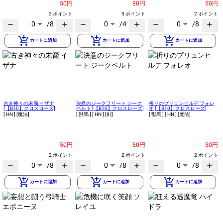
50円
80円
50円
2 ポイント
3 ポイント
2 ポイント
0
/8
0
/4
0
/8
remove
add
remove
add
remove
add
add_shopping_cart
add_shopping_cart
add_shopping_cart
カートに追加
カートに追加
カートに追加
古き神々の末裔 イザナ
決意のジークフリート ジーク
祈りのブリュンヒルデ フォレ
[【B10】クロスローズ]
ベルト [【B10】クロスローズ]
オ [【B10】クロスローズ]
[ HN ]
[魔法]
[ 獣馬 ]
[ HN ]
[剣]
[ 獣馬 ]
[ HN ]
[魔法]
50円
50円
50円
2 ポイント
2 ポイント
2 ポイント
0
/8
0
/8
0
/8
remove
add
remove
add
remove
add
add_shopping_cart
add_shopping_cart
add_shopping_cart
カートに追加
カートに追加
カートに追加