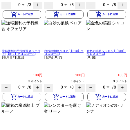
0
/3
0
/5
0
/8
remove
add
remove
add
remove
add
add_shopping_cart
add_shopping_cart
add_shopping_cart
カートに追加
カートに追加
カートに追加
逆転勝利の予行練習 オフェリ
白妙の狼娘 ベロア [【B10】ク
金色の笑顔 シャロン [【B10】
ア [【B10】クロスローズ]
ロスローズ]
クロスローズ]
[ 獣馬 ]
[ R ]
[魔法]
[ 獣馬 ]
[ R ]
[牙]
[ R ]
[槍]
100円
100円
100円
3 ポイント
3 ポイント
3 ポイント
0
/8
0
/8
0
/8
remove
add
remove
add
remove
add
add_shopping_cart
add_shopping_cart
add_shopping_cart
カートに追加
カートに追加
カートに追加