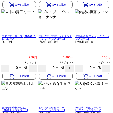
add_shopping_cart
add_shopping_cart
add_shopping_cart
カートに追加
カートに追加
カートに追加
未来の賢王 リーフ [【B10】ク
ブレイブ・プリンセス ナンナ
伝説の勇蒼 フィン [【B10】ク
ロスローズ]
[【B10】クロスローズ]
ロスローズ]
[ SR ]
[剣]
[ 獣馬 ]
[ SR ]
[魔法]
[ 獣馬 ]
[ SR ]
[槍]
750円
1,800円
100円
23 ポイント
54 ポイント
3 ポイント
0
/8
0
/8
0
/8
remove
add
remove
add
remove
add
add_shopping_cart
add_shopping_cart
add_shopping_cart
カートに追加
カートに追加
カートに追加
青の魔道騎士 オルエン
おちゃめな聖女 ティナ
天を裂く氷風 ミーシャ
[【B10】クロスローズ]
[【B10】クロスローズ]
[【B10】クロスローズ]