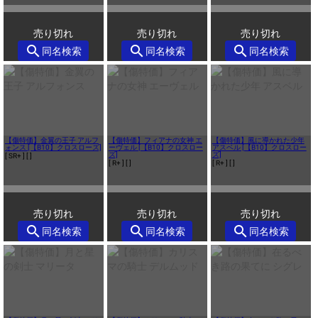
売り切れ
売り切れ
売り切れ
search
search
search
同名検索
同名検索
同名検索
【傷特価】金翼の王子 アルフ
【傷特価】フィアナの女神 エ
【傷特価】風に導かれた少年
ォンス [【B10】クロスローズ]
ーヴェル [【B10】クロスロー
アスベル [【B10】クロスロー
ズ]
ズ]
[ SR+ ]
[ ]
[ R+ ]
[ ]
[ R+ ]
[ ]
売り切れ
売り切れ
売り切れ
search
search
search
同名検索
同名検索
同名検索