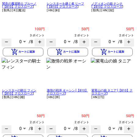
闇衣の魔道騎士 ブルーノ
レンスターを継ぐ者 リーフ
ノディオンの姫 ナンナ
[【B10】クロスローズ]
[【B10】クロスローズ]
[【B10】クロスローズ]
[ 獣馬 ]
[ R ]
[魔法]
[ HN ]
[剣]
[ 獣馬 ]
[ HN ]
[杖]
100円
50円
50円
3 ポイント
2 ポイント
2 ポイント
0
/8
0
/8
0
/8
remove
add
remove
add
remove
add
add_shopping_cart
add_shopping_cart
add_shopping_cart
カートに追加
カートに追加
カートに追加
レンスターの騎士 フィン
激情の戦斧 オーシン [【B10】
紫竜山の娘 タニア [【B10】ク
[【B10】クロスローズ]
クロスローズ]
ロスローズ]
[ 獣馬 ]
[ HN ]
[槍]
[ HN ]
[斧]
[ HN ]
[弓]
50円
50円
50円
2 ポイント
2 ポイント
2 ポイント
0
/8
0
/8
0
/8
remove
add
remove
add
remove
add