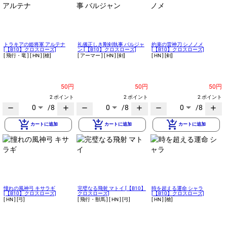
トラキアの姫将軍 アルテナ
礼儀正しき剛剣執事 バルジャ
約束の雷神刀 シノノメ
[【B10】クロスローズ]
ン [【B10】クロスローズ]
[【B10】クロスローズ]
[ 飛行・竜 ]
[ HN ]
[槍]
[ アーマー ]
[ HN ]
[剣]
[ HN ]
[剣]
50円
50円
50円
2 ポイント
2 ポイント
2 ポイント
0
/8
0
/8
0
/8
remove
add
remove
add
remove
add
add_shopping_cart
add_shopping_cart
add_shopping_cart
カートに追加
カートに追加
カートに追加
憧れの風神弓 キサラギ
完璧なる飛射 マトイ [【B10】
時を超える運命 シャラ
[【B10】クロスローズ]
クロスローズ]
[【B10】クロスローズ]
[ HN ]
[弓]
[ 飛行・獣馬 ]
[ HN ]
[弓]
[ HN ]
[槍]