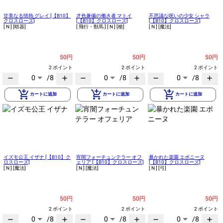
甘美なる情熱 グレイ [【B10】
才色兼備の働き者 マトイ
不思議な呪いの少女 シャラ
クロスローズ]
[【B10】クロスローズ]
[【B10】クロスローズ]
[ N ]
[暗器]
[ 飛行・獣馬 ]
[ N ]
[槍]
[ N ]
[魔法]
50円
50円
50円
2 ポイント
2 ポイント
2 ポイント
0
/8
0
/8
0
/8
remove
add
remove
add
remove
add
add_shopping_cart
add_shopping_cart
add_shopping_cart
カートに追加
カートに追加
カートに追加
イズモ公王 イザナ [【B10】ク
宵闇フォーチュンテラー オフ
暴かれた楽園 エポニーヌ
ロスローズ]
ェリア [【B10】クロスローズ]
[【B10】クロスローズ]
[ N ]
[魔法]
[ N ]
[魔法]
[ N ]
[弓]
50円
50円
50円
2 ポイント
2 ポイント
2 ポイント
0
/8
0
/8
0
/8
remove
add
remove
add
remove
add