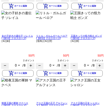
add_shopping_cart
add_shopping_cart
add_shopping_cart
カートに追加
カートに追加
カートに追加
女の子好きの遺伝子 ソレイユ
リトル・ガルムガール ベロア
王国きっての怪力戦士 ガンズ
[【B10】クロスローズ]
[【B10】クロスローズ]
[【B10】クロスローズ]
[ N ]
[剣]
[ 獣馬 ]
[ N ]
[牙]
[ N ]
[斧]
50円
50円
50円
2 ポイント
2 ポイント
2 ポイント
0
/8
0
/8
0
/8
remove
add
remove
add
remove
add
add_shopping_cart
add_shopping_cart
add_shopping_cart
カートに追加
カートに追加
カートに追加
暗夜王国の軍師 マクベス
アスク王国の王子 アルフォン
アスク王国の王女 シャロン
[【B10】クロスローズ]
ス [【B10】クロスローズ]
[【B10】クロスローズ]