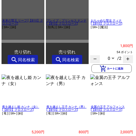
未来の賢王 リーフ [【B10】ク
ブレイブ・プリンセス ナンナ
おちゃめな聖女 ティナ
ロスローズ]
[【B10】クロスローズ]
[【B10】クロスローズ]
[ SR+ ]
[剣]
[ 獣馬 ]
[ SR+ ]
[剣]
[ SR+ ]
[魔法]
1,800円
売り切れ
売り切れ
54 ポイント
0
/2
search
search
remove
add
同名検索
同名検索
add_shopping_cart
カートに追加
夜を越えし姫 カンナ（女）
夜を越えし王子 カンナ（男）
金翼の王子 アルフォンス
[【B10】クロスローズ]
[【B10】クロスローズ]
[【B10】クロスローズ]
[ 竜 ]
[ SR+ ]
[剣]
[ 竜 ]
[ SR+ ]
[剣]
[ SR+ ]
[剣]
5,200円
800円
2,000円