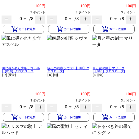
100円
100円
100円
3 ポイント
3 ポイント
3 ポイント
0
/8
0
/8
0
/8
remove
add
remove
add
remove
add
add_shopping_cart
add_shopping_cart
add_shopping_cart
カートに追加
カートに追加
カートに追加
風に導かれた少年 アスベル
疾黒の剣客 シヴァ [【B10】ク
月と星の剣士 マリータ
[【B10】クロスローズ]
ロスローズ]
[【B10】クロスローズ]
[ R ]
[魔法]
[ R ]
[剣]
[ R ]
[剣]
100円
100円
100円
3 ポイント
3 ポイント
3 ポイント
0
/8
0
/8
0
/8
remove
add
remove
add
remove
add
add_shopping_cart
add_shopping_cart
add_shopping_cart
カートに追加
カートに追加
カートに追加