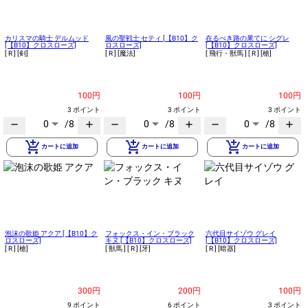
カリスマの騎士 デルムッド
風の聖戦士 セティ [【B10】ク
在るべき路の果てに シグレ
[【B10】クロスローズ]
ロスローズ]
[【B10】クロスローズ]
[ R ]
[剣]
[ R ]
[魔法]
[ 飛行・獣馬 ]
[ R ]
[槍]
100円
100円
100円
3 ポイント
3 ポイント
3 ポイント
0
/8
0
/8
0
/8
remove
add
remove
add
remove
add
add_shopping_cart
add_shopping_cart
add_shopping_cart
カートに追加
カートに追加
カートに追加
泡沫の歌姫 アクア [【B10】ク
フォックス・イン・ブラック
六代目サイゾウ グレイ
ロスローズ]
キヌ [【B10】クロスローズ]
[【B10】クロスローズ]
[ R ]
[槍]
[ 獣馬 ]
[ R ]
[牙]
[ R ]
[暗器]
300円
200円
100円
9 ポイント
6 ポイント
3 ポイント