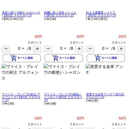
妄想と闘う弓騎士 エポニーヌ
危機に咲く笑顔 ソレイユ
狂える透魔竜 ハイドラ
[【B10】クロスローズ]
[【B10】クロスローズ]
[【B10】クロスローズ]
[ 獣馬 ]
[ HN ]
[弓]
[ HN ]
[剣]
[ 竜 ]
[ HN ]
[竜石]
50円
50円
50円
2 ポイント
2 ポイント
2 ポイント
0
/8
0
/8
0
/8
remove
add
remove
add
remove
add
add_shopping_cart
add_shopping_cart
add_shopping_cart
カートに追加
カートに追加
カートに追加
ヴァイス・ブレイヴの剣士 ア
ヴァイス・ブレイヴの槍使い
突貫する金斧 アンナ [【B10】
ルフォンス [【B10】クロスロ
シャロン [【B10】クロスロー
クロスローズ]
ーズ]
ズ]
[ HN ]
[斧]
[ HN ]
[剣]
[ HN ]
[槍]
50円
50円
50円
2 ポイント
2 ポイント
2 ポイント