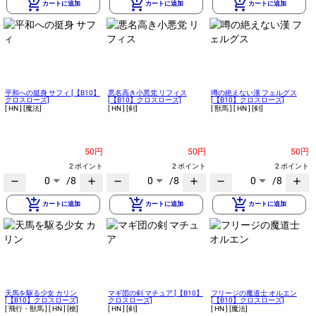
add_shopping_cart
add_shopping_cart
add_shopping_cart
カートに追加
カートに追加
カートに追加
平和への挺身 サフィ [【B10】
悪名高き小悪党 リフィス
噂の絶えない漢 フェルグス
クロスローズ]
[【B10】クロスローズ]
[【B10】クロスローズ]
[ HN ]
[魔法]
[ HN ]
[剣]
[ 獣馬 ]
[ HN ]
[剣]
50円
50円
50円
2 ポイント
2 ポイント
2 ポイント
0
/8
0
/8
0
/8
remove
add
remove
add
remove
add
add_shopping_cart
add_shopping_cart
add_shopping_cart
カートに追加
カートに追加
カートに追加
天馬を駆る少女 カリン
マギ団の剣 マチュア [【B10】
フリージの魔道士 オルエン
[【B10】クロスローズ]
クロスローズ]
[【B10】クロスローズ]
[ 飛行・獣馬 ]
[ HN ]
[槍]
[ HN ]
[剣]
[ HN ]
[魔法]