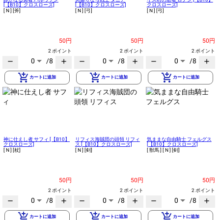
[【B10】クロスローズ]
[【B10】クロスローズ]
クロスローズ]
[ N ]
[斧]
[ N ]
[弓]
[ N ]
[弓]
50円
50円
50円
2 ポイント
2 ポイント
2 ポイント
0
/8
0
/8
0
/8
remove
add
remove
add
remove
add
add_shopping_cart
add_shopping_cart
add_shopping_cart
カートに追加
カートに追加
カートに追加
神に仕えし者 サフィ [【B10】
リフィス海賊団の頭領 リフィ
気ままな自由騎士 フェルグス
クロスローズ]
ス [【B10】クロスローズ]
[【B10】クロスローズ]
[ N ]
[杖]
[ N ]
[剣]
[ 獣馬 ]
[ N ]
[剣]
50円
50円
50円
2 ポイント
2 ポイント
2 ポイント
0
/8
0
/8
0
/8
remove
add
remove
add
remove
add
add_shopping_cart
add_shopping_cart
add_shopping_cart
カートに追加
カートに追加
カートに追加