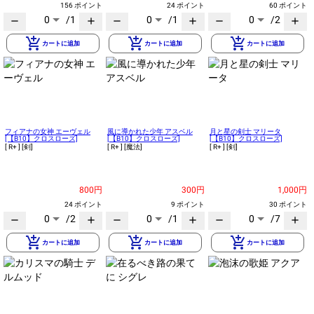
156 ポイント
24 ポイント
60 ポイント
0
/1
0
/1
0
/2
remove
add
remove
add
remove
add
add_shopping_cart
add_shopping_cart
add_shopping_cart
カートに追加
カートに追加
カートに追加
フィアナの女神 エーヴェル
風に導かれた少年 アスベル
月と星の剣士 マリータ
[【B10】クロスローズ]
[【B10】クロスローズ]
[【B10】クロスローズ]
[ R+ ]
[剣]
[ R+ ]
[魔法]
[ R+ ]
[剣]
800円
300円
1,000円
24 ポイント
9 ポイント
30 ポイント
0
/2
0
/1
0
/7
remove
add
remove
add
remove
add
add_shopping_cart
add_shopping_cart
add_shopping_cart
カートに追加
カートに追加
カートに追加