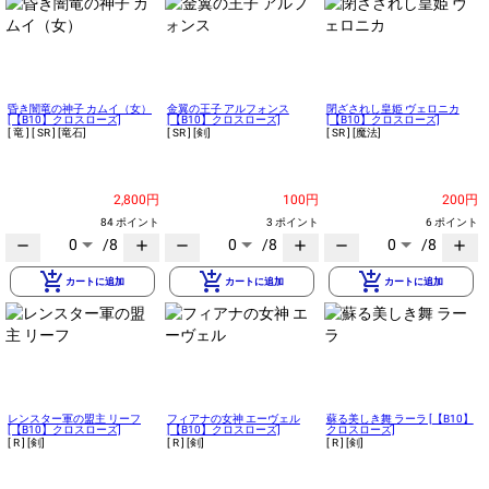
昏き闇竜の神子 カムイ（女）
金翼の王子 アルフォンス
閉ざされし皇姫 ヴェロニカ
[【B10】クロスローズ]
[【B10】クロスローズ]
[【B10】クロスローズ]
[ 竜 ]
[ SR ]
[竜石]
[ SR ]
[剣]
[ SR ]
[魔法]
2,800円
100円
200円
84 ポイント
3 ポイント
6 ポイント
0
/8
0
/8
0
/8
remove
add
remove
add
remove
add
add_shopping_cart
add_shopping_cart
add_shopping_cart
カートに追加
カートに追加
カートに追加
レンスター軍の盟主 リーフ
フィアナの女神 エーヴェル
蘇る美しき舞 ラーラ [【B10】
[【B10】クロスローズ]
[【B10】クロスローズ]
クロスローズ]
[ R ]
[剣]
[ R ]
[剣]
[ R ]
[剣]