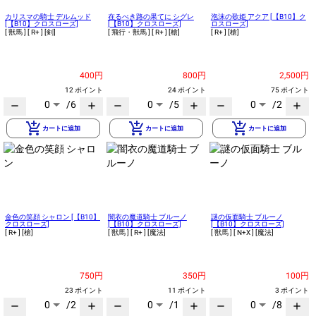
カリスマの騎士 デルムッド
在るべき路の果てに シグレ
泡沫の歌姫 アクア [【B10】ク
[【B10】クロスローズ]
[【B10】クロスローズ]
ロスローズ]
[ 獣馬 ]
[ R+ ]
[剣]
[ 飛行・獣馬 ]
[ R+ ]
[槍]
[ R+ ]
[槍]
400円
800円
2,500円
12 ポイント
24 ポイント
75 ポイント
0
/6
0
/5
0
/2
remove
add
remove
add
remove
add
add_shopping_cart
add_shopping_cart
add_shopping_cart
カートに追加
カートに追加
カートに追加
金色の笑顔 シャロン [【B10】
闇衣の魔道騎士 ブルーノ
謎の仮面騎士 ブルーノ
クロスローズ]
[【B10】クロスローズ]
[【B10】クロスローズ]
[ R+ ]
[槍]
[ 獣馬 ]
[ R+ ]
[魔法]
[ 獣馬 ]
[ N+X ]
[魔法]
750円
350円
100円
23 ポイント
11 ポイント
3 ポイント
0
/2
0
/1
0
/8
remove
add
remove
add
remove
add