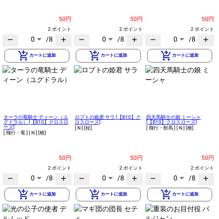
50円
50円
50円
2 ポイント
2 ポイント
2 ポイント
0
/8
0
/8
0
/8
remove
add
remove
add
remove
add
add_shopping_cart
add_shopping_cart
add_shopping_cart
カートに追加
カートに追加
カートに追加
ターラの竜騎士 ディーン（ユ
ロプトの姫君 サラ [【B10】ク
四天馬騎士の娘 ミーシャ
グドラル） [【B10】クロスロ
ロスローズ]
[【B10】クロスローズ]
ーズ]
[ N ]
[杖]
[ 飛行・獣馬 ]
[ N ]
[槍]
[ 飛行・竜 ]
[ N ]
[槍]
50円
50円
50円
2 ポイント
2 ポイント
2 ポイント
0
/8
0
/8
0
/8
remove
add
remove
add
remove
add
add_shopping_cart
add_shopping_cart
add_shopping_cart
カートに追加
カートに追加
カートに追加