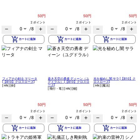
50円
50円
50円
2 ポイント
2 ポイント
2 ポイント
0
/8
0
/8
0
/8
remove
add
remove
add
remove
add
add_shopping_cart
add_shopping_cart
add_shopping_cart
カートに追加
カートに追加
カートに追加
フィアナの剣士 マリータ
蒼き天空の勇者 ディーン（ユ
光を秘めし闇 サラ [【B10】ク
[【B10】クロスローズ]
グドラル） [【B10】クロスロ
ロスローズ]
ーズ]
[ HN ]
[剣]
[ HN ]
[魔法]
[ 飛行・竜 ]
[ HN ]
[槍]
50円
50円
50円
2 ポイント
2 ポイント
2 ポイント
0
/8
0
/8
0
/8
remove
add
remove
add
remove
add
add_shopping_cart
add_shopping_cart
add_shopping_cart
カートに追加
カートに追加
カートに追加