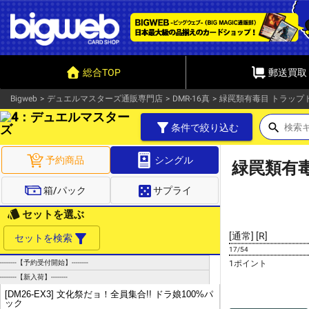
総合TOP
郵送買取
Bigweb
>
デュエルマスターズ通販専門店
>
DMR-16真
>
緑罠類有毒目 トラップト
filter_alt
search
条件で絞り込む
検索
zoom_in
予約商品
シングル
緑罠類有毒
casino
箱/パック
サプライ
style
セットを選ぶ
[通常]
[R]
filter_alt
セットを検索
17/54
--------【予約受付開始】--------
1ポイント
--------【新入荷】--------
[DM26-EX3] 文化祭だョ！全員集合!! ドラ娘100%パ
ック