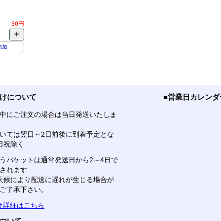
30円
add
4
追加
届けについて
■営業日カレンダ
中にご注文の場合は当日発送いたしま
いては翌日～2日前後に到着予定とな
日祝除く
うパケットは通常発送日から2～4日で
されます
天候により配送に遅れが生じる場合が
ご了承下さい。
け詳細はこちら
について