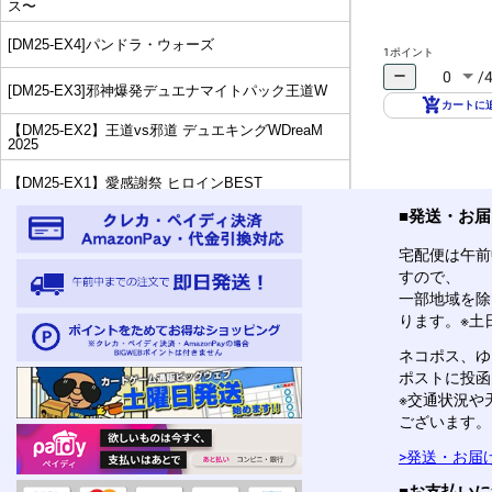
ス〜
[DM25-EX4]パンドラ・ウォーズ
1ポイント
remove
0
/
[DM25-EX3]邪神爆発デュエナマイトパック王道W
カートに
【DM25-EX2】王道vs邪道 デュエキングWDreaM
2025
【DM25-EX1】愛感謝祭 ヒロインBEST
■発送・お
【DM25-BD3】グレンモルトの書
宅配便は午前
【DM25-BD2】アルカディアスの書
すので、
一部地域を除
ります。※土
【DM25-BD1】ボルシャックの書
ネコポス、ゆ
【DM25-SD2】力の王道
ポストに投函
※交通状況や
【DM25-SD1】技の王道
ございます。
[DM25-SP2]ドラゴン娘になりたくないっ！ はじけろ
>発送・お届
スポーツ！青春☆ワールドカップ！！
■お支払い