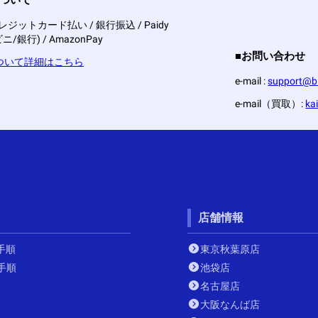
レジットカード払い / 銀行振込 / Paidy
/銀行) / AmazonPay
■お問い合わせ
ついて詳細はこちら
e-mail :
support@bi
e-mail（買取）:
ka
店舗情報
手順
東京秋葉原店
手順
池袋店
名古屋店
大阪なんば店