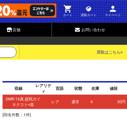
person
shopping_cart
カート
買取カート
マイページ
店舗
お問い合わせ
買取はこちら>
レアリテ
収録
言語
状態
在庫
値段
ィ
DMR-16真 超戦ガイ
レア
通常
4
30円
ネクスト×真
[同名件数：1件]