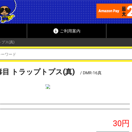
ご利用案内
プス(真)
キーワード
目 トラップトプス(真)
/ DMR-16真
30円