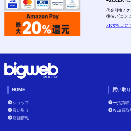
【DM25-SP1】 「ドラゴン娘になりたくないっ!」
Jack-Pot-Live!! in 桜龍高校
代金引換 / ク
後払い(コンビニ
プロモ 第25期(王道w篇)
>お支払いに
-------【王道篇（24期）】-------
【DM24-RP4】悪魔神、復活
【DM24-RP3】ゴールド・オブ・ハイパーエンジェル
【DM24-RP2】カイザー・オブ・ハイパードラゴン
【DM24-RP1】デーモン･オブ･ハイパームーン
【DM24-EX4】にじさんじコラボ・マスターズ 「異
次元の超獣使い」
HOME
買い取り
【DM24-EX3】刺激爆発デュエナマイトパック
ショップ
一括買取
【DM24-EX2】天下夢双！！デュエキングDreaM2024
買い取り
WEB買取
店舗情報
【DM24-EX1】超感謝祭ファンタジーBEST