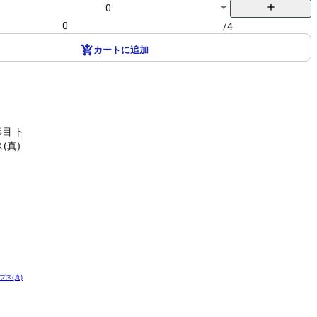
add
0
/4
カートに追加
プス(真)