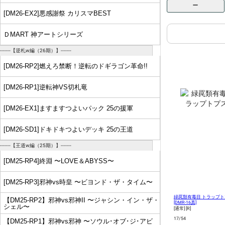
remove
[DM26-EX2]悪感謝祭 カリスマBEST
ＤMART 神アートシリーズ
-------【逆札w編（26期）】-------
[DM26-RP2]燃えろ禁断！逆転のドギラゴン革命!!
[DM26-RP1]逆転神VS切札竜
[DM26-EX1]ますますつよいパック 25の援軍
[DM26-SD1]ドキドキつよいデッキ 25の王道
-------【王道w編（25期）】-------
[DM25-RP4]終淵 〜LOVE＆ABYSS〜
[DM25-RP3]邪神vs時皇 〜ビヨンド・ザ・タイム〜
緑罠類有毒目 トラップト
【DM25-RP2】邪神vs邪神II 〜ジャシン・イン・ザ・
[DMR-16真]
シェル〜
[通常]
[R]
17/54
【DM25-RP1】邪神vs邪神 〜ソウル･オブ･ジ･アビ