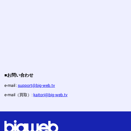
■お問い合わせ
e-mail :
support@big-web.tv
e-mail（買取）:
kaitori@big-web.tv