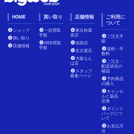
HOME
買い取り
店舗情報
ご利用に
ついて
ショップ
一括買取
東京秋葉
手順
原店
ご注文手
買い取り
順
WEB買取
池袋店
店舗情報
手順
送料・手
名古屋店
数料
大阪なん
ご注文・
ば店
配送状況の
スタッフ
確認
募集ページ
予約商品
の購入
キャンセ
ルと返品・
交換
ポイント
バックにつ
いて
お支払方
法